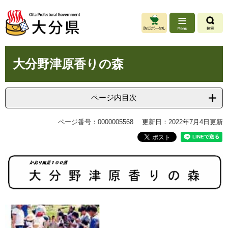
ペ
メ
ー
ニ
ジ
ュ
の
ー
先
を
本
頭
飛
大分野津原香りの森
文
で
ば
す
し
。
て
ページ内目次
本
文
ページ番号：0000005568
更新日：2022年7月4日更新
へ