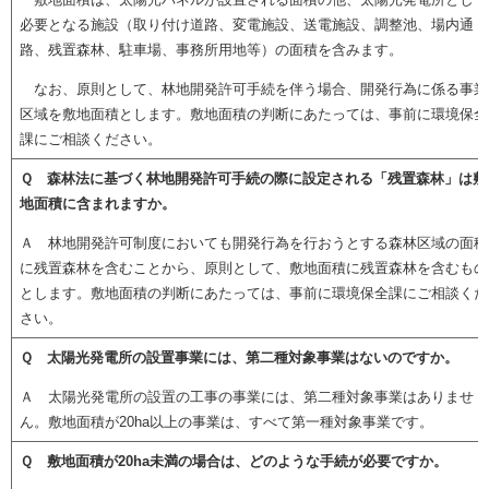
必要となる施設（取り付け道路、変電施設、送電施設、調整池、場内通
路、残置森林、駐車場、事務所用地等）の面積を含みます。
なお、原則として、林地開発許可手続を伴う場合、開発行為に係る事業
区域を敷地面積とします。
敷地面積の判断にあたっては、事前に環境保全
課にご相談ください。
Ｑ 森林法に基づく林地開発許可手続の際に設定される「残置森林」は敷
地面積に含まれますか。
Ａ 林地開発許可制度においても開発行為を行おうとする森林区域の面積
に残置森林を含むことから、原則として、敷地面積に残置森林を含むもの
とします。
敷地面積の判断にあたっては、事前に環境保全課にご相談くだ
さい。
Ｑ 太陽光発電所の設置事業には、第二種対象事業はないのですか。
Ａ 太陽光発電所の設置の工事の事業には、第二種対象事業はありませ
ん。敷地面積が20ha以上の事業は、すべて第一種対象事業です。
Ｑ 敷地面積が20ha未満の場合は、どのような手続が必要ですか。