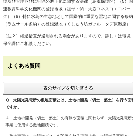
護及び管理並びに狩猟の適正化に関する法律（鳥獣保護区）（5）国
連教育科学文化機関の登録地域（祖母・傾・大崩ユネスコエコパー
ク）（6）特に水鳥の生息地として国際的に重要な湿地に関する条約
（ラムサール条約）の登録湿地（くじゅう坊ガツル・タデ原湿原）
（注２）経過措置が適用される場合がありますので、詳しくは環境
保全課にご相談ください。
よくある質問
表のサイズを切り替える
Ｑ 太陽光発電所の敷地面積とは、土地の開発（切土・盛土）を行う面積
ですか。
Ａ 土地の開発（切土・盛土）の有無や面積に関わらず、太陽光発電所の
事業に使用する敷地面積です。
敷地面積は、太陽光パネルが設置される面積の他、太陽光発電所として