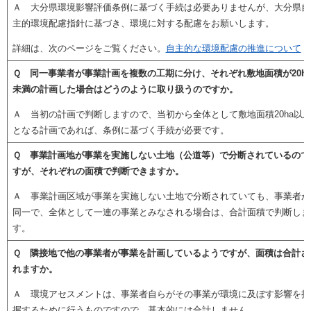
Ａ 大分県環境影響評価条例に基づく手続は必要ありませんが、大分県自
主的環境配慮指針に基づき、環境に対する配慮をお願いします。
詳細は、次のページをご覧ください。
自主的な環境配慮の推進について
Ｑ 同一事業者が事業計画を複数の工期に分け、それぞれ敷地面積が20h
未満の計画した場合はどうのように取り扱うのですか。
Ａ 当初の計画で判断しますので、当初から全体として敷地面積20ha以
となる計画であれば、条例に基づく手続が必要です。
Ｑ 事業計画地が事業を実施しない土地（公道等）で分断されているので
すが、それぞれの面積で判断できますか。
Ａ 事業計画区域が事業を実施しない土地で分断されていても、事業者が
同一で、全体として一連の事業とみなされる場合は、合計面積で判断しま
す。
Ｑ 隣接地で他の事業者が事業を計画しているようですが、面積は合計さ
れますか。
Ａ 環境アセスメントは、事業者自らがその事業が環境に及ぼす影響を把
握するために行うものですので、基本的には合計しません。