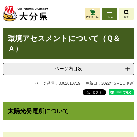
ペ
メ
ー
ニ
ジ
ュ
の
ー
先
を
本
頭
飛
環境アセスメントについて（Ｑ＆
文
で
ば
Ａ）
す
し
。
て
本
文
ページ内目次
へ
ページ番号：0002013719
更新日：2022年6月1日更新
太陽光発電所について