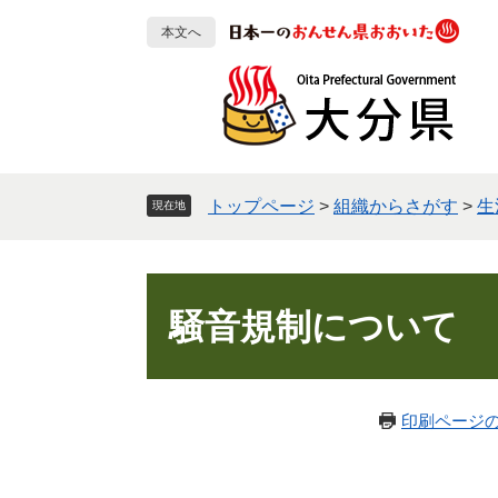
ペ
メ
本文へ
ー
ニ
ジ
ュ
の
ー
先
を
頭
飛
で
ば
す
し
トップページ
>
組織からさがす
>
生
現在地
。
て
本
文
本
へ
文
騒音規制について
印刷ページ