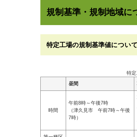
規制基準・規制地域に
特定工場の規制基準値につい
特定
昼間
午前8時～午後7時
時間
（津久見市 午前7時～午後
7時）
第一種区