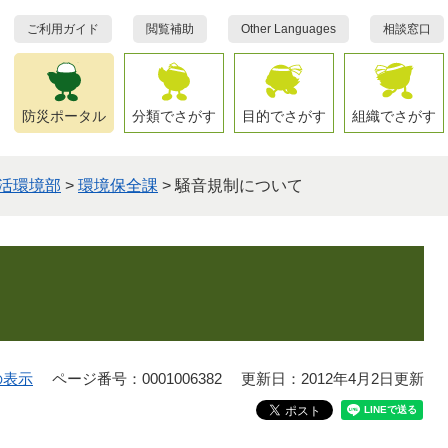
ご利用ガイド
閲覧補助
Other Languages
相談窓口
防災ポータル
分類でさがす
目的でさがす
組織でさがす
活環境部
>
環境保全課
>
騒音規制について
の表示
ページ番号：0001006382
更新日：2012年4月2日更新