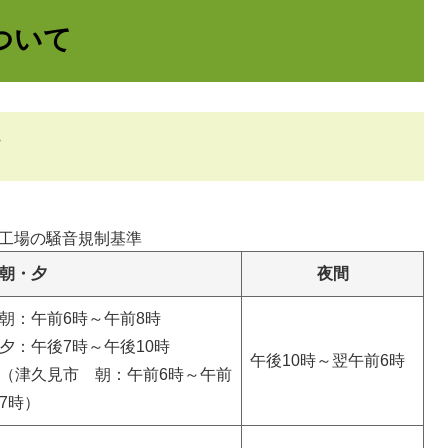
ついて
て
工場の騒音規制基準
朝・夕
夜間
朝：午前6時～午前8時
夕：午後7時～午後10時
午後10時～翌午前6時
（津久見市 朝：午前6時～午前
7時）