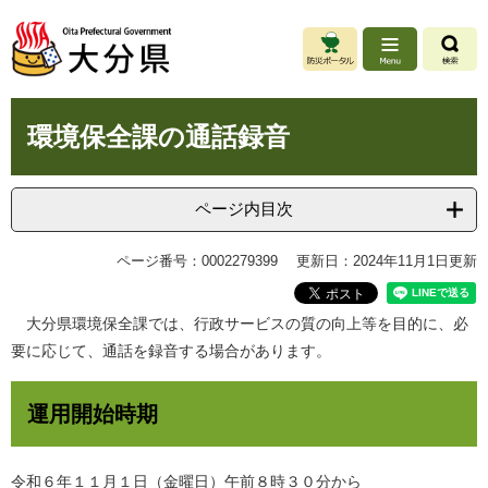
ペ
メ
ー
ニ
ジ
ュ
の
ー
先
を
本
頭
飛
環境保全課の通話録音
文
で
ば
す
し
。
て
ページ内目次
本
文
ページ番号：0002279399
更新日：2024年11月1日更新
へ
大分県環境保全課では、行政サービスの質の向上等を目的に、必
要に応じて、通話を録音する場合があります。
運用開始時期
令和６年１１月１日（金曜日）午前８時３０分から