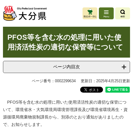
ペ
メ
ー
ニ
ジ
ュ
の
ー
先
を
本
頭
飛
PFOS等を含む水の処理に用いた使
文
で
ば
用済活性炭の適切な保管等について
す
し
。
て
本
文
ページ内目次
へ
ページ番号：0002299634
更新日：2025年4月25日更新
PFOS等を含む水の処理に用いた使用済活性炭の適切な保管につ
いて、環境省水・大気環境局環境管理課長及び環境省環境再生・資
源循環局廃棄物規制課長から、別添のとおり通知がありましたの
で、お知らせします。