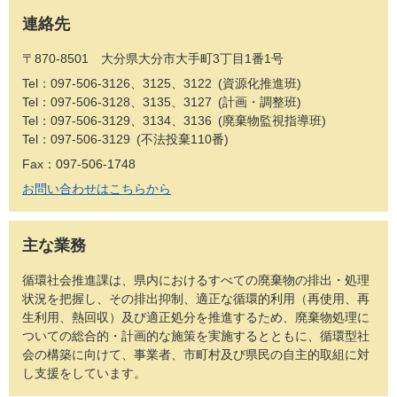
連絡先
〒870-8501 大分県大分市大手町3丁目1番1号
Tel：097-506-3126、3125、3122
資源化推進班
Tel：097-506-3128、3135、3127
計画・調整班
Tel：097-506-3129、3134、3136
廃棄物監視指導班
Tel：097-506-3129
不法投棄110番
Fax：097-506-1748
お問い合わせはこちらから
主な業務
循環社会推進課は、県内におけるすべての廃棄物の排出・処理
状況を把握し、その排出抑制、適正な循環的利用（再使用、再
生利用、熱回収）及び適正処分を推進するため、廃棄物処理に
ついての総合的・計画的な施策を実施するとともに、循環型社
会の構築に向けて、事業者、市町村及び県民の自主的取組に対
し支援をしています。