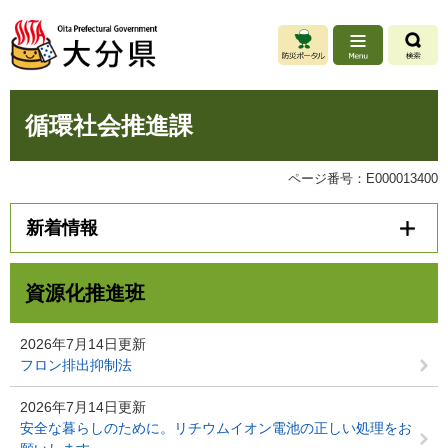
ペ
メ
ー
ニ
ジ
ュ
の
ー
先
を
本
頭
飛
循環社会推進課
文
で
ば
す
し
。
て
ページ番号：E000013400
本
文
新着情報
へ
資源化推進班
2026年7月14日更新
フロン排出抑制法
2026年7月14日更新
安全な暮らしのために。リチウムイオン電池の正しい処理をお