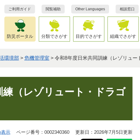
ご利用ガイド
閲覧補助
Other Languages
相談窓口
防災ポータル
分類でさがす
目的でさがす
組織でさがす
活環境部
>
危機管理室
>
令和8年度日米共同訓練（レゾリュー
訓練（レゾリュート・ドラゴ
の表示
ページ番号：0002340360
更新日：2026年7月5日更新