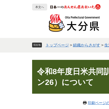
ペ
メ
本文へ
ー
ニ
ジ
ュ
の
ー
先
を
頭
飛
で
ば
す
し
トップページ
>
組織からさがす
>
生
現在地
。
て
本
文
本
へ
文
令和8年度日米共同
ン26）について
印刷ページ