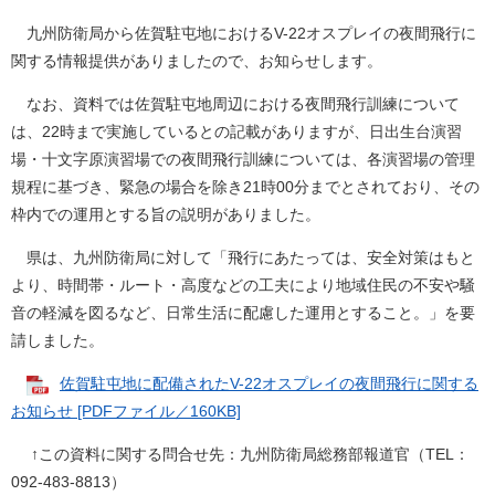
九州防衛局から佐賀駐屯地におけるV-22オスプレイの夜間飛行に
関する情報提供がありましたので、お知らせします。
なお、資料では佐賀駐屯地周辺における夜間飛行訓練について
は、22時まで実施しているとの記載がありますが、日出生台演習
場・十文字原演習場での夜間飛行訓練については、各演習場の管理
規程に基づき、緊急の場合を除き21時00分までとされており、その
枠内での運用とする旨の説明がありました。
県は、九州防衛局に対して「飛行にあたっては、安全対策はもと
より、時間帯・ルート・高度などの工夫により地域住民の不安や騒
音の軽減を図るなど、日常生活に配慮した運用とすること。」を要
請しました。
佐賀駐屯地に配備されたV-22オスプレイの夜間飛行に関する
お知らせ [PDFファイル／160KB]
↑この資料に関する問合せ先：九州防衛局総務部報道官（TEL：
092-483-8813）