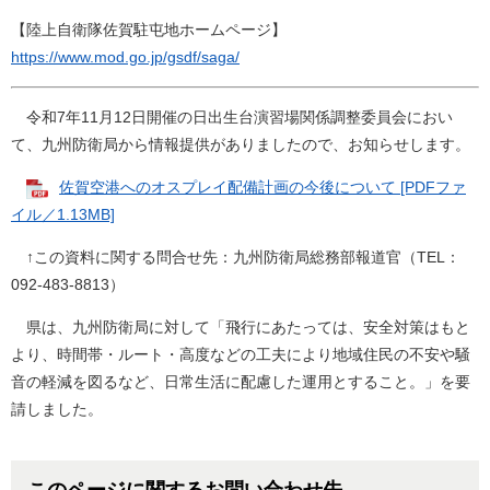
【陸上自衛隊佐賀駐屯地ホームページ】
https://www.mod.go.jp/gsdf/saga/
令和7年11月12日開催の日出生台演習場関係調整委員会におい
て、九州防衛局から情報提供がありましたので、お知らせします。
佐賀空港へのオスプレイ配備計画の今後について [PDFファ
イル／1.13MB]
↑この資料に関する問合せ先：九州防衛局総務部報道官（TEL：
092-483-8813）
県は、九州防衛局に対して「飛行にあたっては、安全対策はもと
より、時間帯・ルート・高度などの工夫により地域住民の不安や騒
音の軽減を図るなど、日常生活に配慮した運用とすること。」を要
請しました。