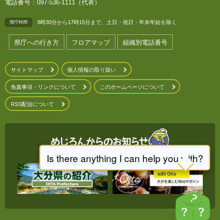
電話番号：097-536-1111（代表）
8時30分から17時15分まで、土日・祝日・年末年始を除く
開庁時間
県庁への行き方
フロアマップ
組織別電話番号
サイトマップ
個人情報の取り扱い
免責事項・リンクについて
このホームページについて
RSS配信について