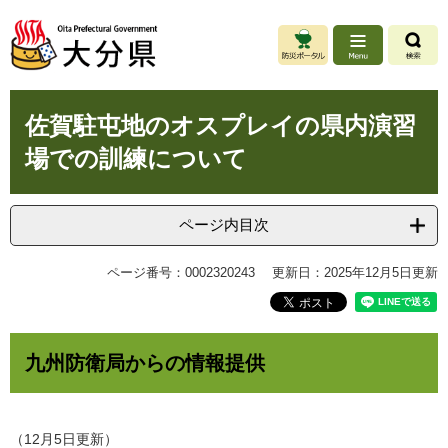
ペ
メ
ー
ニ
ジ
ュ
の
ー
先
を
本
頭
飛
佐賀駐屯地のオスプレイの県内演習
文
で
ば
場での訓練について
す
し
。
て
本
文
ページ内目次
へ
ページ番号：0002320243
更新日：2025年12月5日更新
九州防衛局からの情報提供
（12月5日更新）