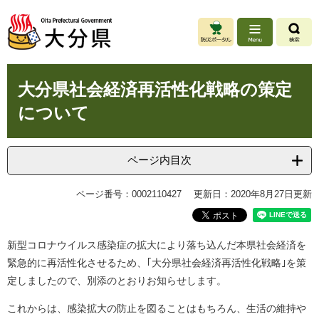
ペ
メ
ー
ニ
ジ
ュ
の
ー
先
を
本
頭
飛
大分県社会経済再活性化戦略の策定
文
で
ば
について
す
し
。
て
本
文
ページ内目次
へ
ページ番号：0002110427
更新日：2020年8月27日更新
新型コロナウイルス感染症の拡大により落ち込んだ本県社会経済を
緊急的に再活性化させるため、｢大分県社会経済再活性化戦略｣を策
定しましたので、別添のとおりお知らせします。
これからは、感染拡大の防止を図ることはもちろん、生活の維持や