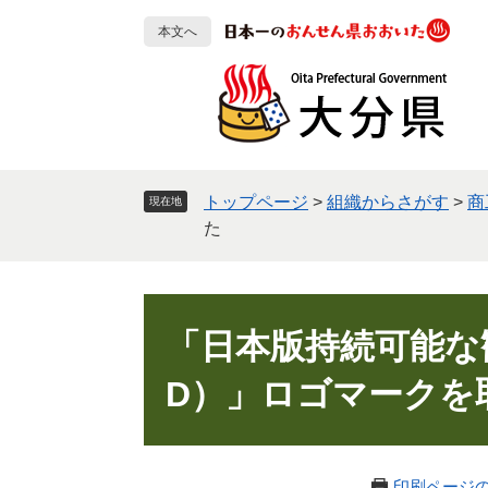
ペ
メ
本文へ
ー
ニ
ジ
ュ
の
ー
先
を
頭
飛
で
ば
す
し
トップページ
>
組織からさがす
>
商
現在地
。
て
た
本
文
へ
本
文
「日本版持続可能な観
D）」ロゴマークを
印刷ページ