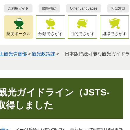
ご利用ガイド
閲覧補助
Other Languages
相談窓口
防災ポータル
分類でさがす
目的でさがす
組織でさがす
工観光労働部
>
観光政策課
>
「日本版持続可能な観光ガイドライ
光ガイドライン（JSTS-
取得しました
の表示
ページ番号：0002325727
更新日：2026年1月9日更新