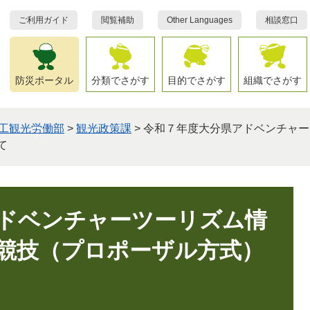
ご利用ガイド
閲覧補助
Other Languages
相談窓口
防災ポータル
分類でさがす
目的でさがす
組織でさがす
工観光労働部
>
観光政策課
>
令和７年度大分県アドベンチャー
て
ドベンチャーツーリズム情
競技（プロポーザル方式）