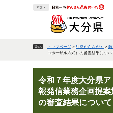
ペ
メ
本文へ
ー
ニ
ジ
ュ
の
ー
先
を
頭
飛
で
ば
す
し
トップページ
>
組織からさがす
>
商
現在地
。
て
ロポーザル方式）の審査結果につい
本
文
へ
本
文
令和７年度大分県ア
報発信業務企画提案
の審査結果について