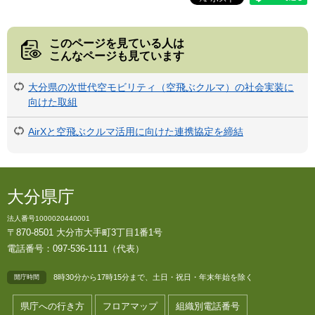
このページを見ている人は
こんなページも見ています
大分県の次世代空モビリティ（空飛ぶクルマ）の社会実装に
向けた取組
AirXと空飛ぶクルマ活用に向けた連携協定を締結
大分県庁
法人番号1000020440001
〒870-8501 大分市大手町3丁目1番1号
電話番号：097-536-1111（代表）
8時30分から17時15分まで、土日・祝日・年末年始を除く
開庁時間
県庁への行き方
フロアマップ
組織別電話番号