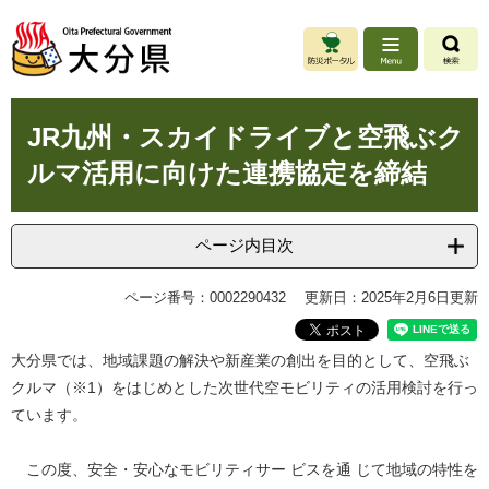
ペ
メ
ー
ニ
ジ
ュ
の
ー
先
を
本
頭
飛
JR九州・スカイドライブと空飛ぶク
文
で
ば
ルマ活用に向けた連携協定を締結
す
し
。
て
本
文
ページ内目次
へ
ページ番号：0002290432
更新日：2025年2月6日更新
大分県では、地域課題の解決や新産業の創出を目的として、空飛ぶ
クルマ（※1）をはじめとした次世代空モビリティの活用検討を行っ
ています。
この度、安全・安心なモビリティサー ビスを通 じて地域の特性を