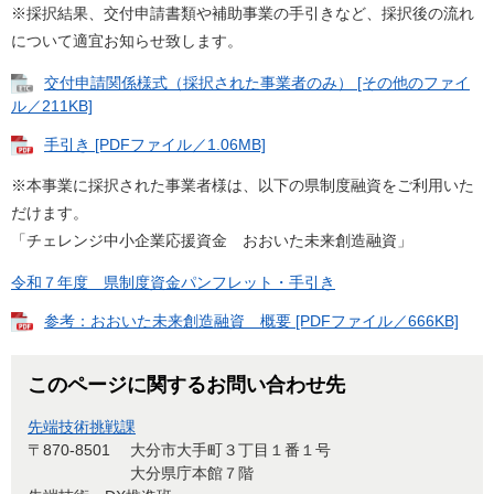
※採択結果、交付申請書類や補助事業の手引きなど、採択後の流れ
について適宜お知らせ致します。
交付申請関係様式（採択された事業者のみ） [その他のファイ
ル／211KB]
手引き [PDFファイル／1.06MB]
※本事業に採択された事業者様は、以下の県制度融資をご利用いた
だけます。
「チェレンジ中小企業応援資金 おおいた未来創造融資」
令和７年度 県制度資金パンフレット・手引き
参考：おおいた未来創造融資 概要 [PDFファイル／666KB]
このページに関するお問い合わせ先
先端技術挑戦課
〒870-8501
大分市大手町３丁目１番１号
大分県庁本館７階