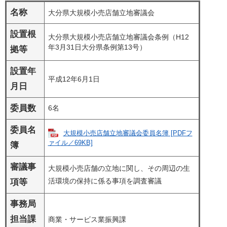
名称
大分県大規模小売店舗立地審議会
設置根
大分県大規模小売店舗立地審議会条例（H12
年3月31日大分県条例第13号）
拠等
設置年
平成12年6月1日
月日
委員数
6名
委員名
大規模小売店舗立地審議会委員名簿 [PDFフ
ァイル／69KB]
簿
審議事
大規模小売店舗の立地に関し、その周辺の生
活環境の保持に係る事項を調査審議
項等
事務局
担当課
商業・サービス業振興課