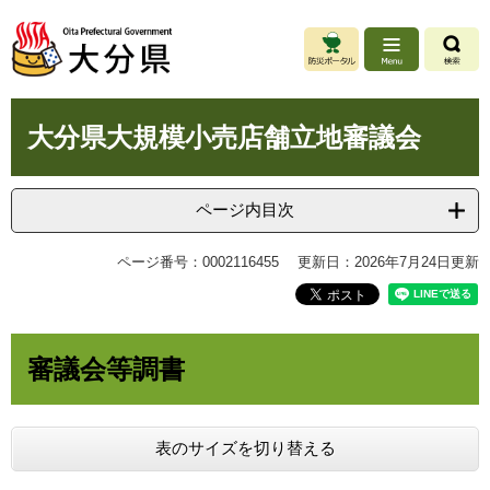
ペ
メ
ー
ニ
ジ
ュ
の
ー
先
を
本
頭
飛
大分県大規模小売店舗立地審議会
文
で
ば
す
し
。
て
ページ内目次
本
文
ページ番号：0002116455
更新日：2026年7月24日更新
へ
審議会等調書
表のサイズを切り替える