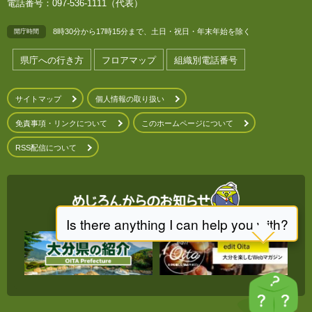
電話番号：097-536-1111（代表）
8時30分から17時15分まで、土日・祝日・年末年始を除く
開庁時間
県庁への行き方
フロアマップ
組織別電話番号
サイトマップ
個人情報の取り扱い
免責事項・リンクについて
このホームページについて
RSS配信について