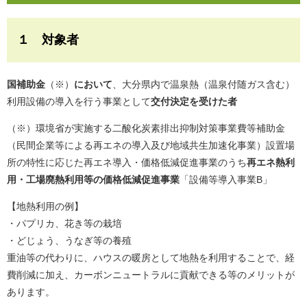
１ 対象者
国補助金
（※）
において
、大分県内で温泉熱（温泉付随ガス含む）
利用設備の導入を行う事業として
交付決定を受けた者
（※）環境省が実施する二酸化炭素排出抑制対策事業費等補助金
（民間企業等による再エネの導入及び地域共生加速化事業）設置場
所の特性に応じた再エネ導入・価格低減促進事業のうち
再エネ熱利
用・工場廃熱利用等の価格低減促進事業
「設備等導入事業B」
【地熱利用の例】
・パプリカ、花き等の栽培
・どじょう、うなぎ等の養殖
重油等の代わりに、ハウスの暖房として地熱を利用することで、経
費削減に加え、カーボンニュートラルに貢献できる等のメリットが
あります。