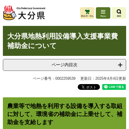
ペ
メ
ー
ニ
ジ
ュ
の
ー
先
を
本
頭
飛
大分県地熱利用設備導入支援事業費
文
で
ば
補助金について
す
し
。
て
本
文
ページ内目次
へ
ページ番号：0002259539
更新日：2025年4月4日更新
農業等で地熱を利用する設備を導入する取組
に対して、環境省の補助金に上乗せして、補
助金を支給します