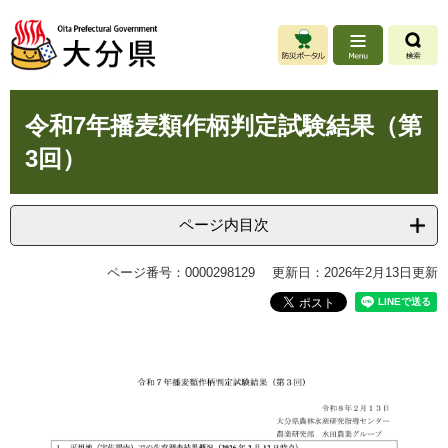
ペ
メ
ー
ニ
ジ
ュ
の
ー
先
を
本
頭
飛
令和7年播麦類作柄判定試験結果（第
文
で
ば
3回）
す
し
。
て
本
文
ページ内目次
へ
ページ番号：0000298129
更新日：2026年2月13日更新