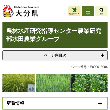
ペ
メ
ー
ニ
ジ
ュ
の
ー
先
を
本
頭
飛
農林水産研究指導センター農業研究
文
で
ば
部水田農業グループ
す
し
。
て
本
文
ページ内目次
へ
ページ番号：E000015084
新着情報