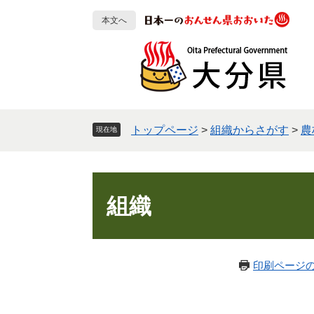
ペ
メ
本文へ
ー
ニ
ジ
ュ
の
ー
先
を
頭
飛
で
ば
す
し
トップページ
>
組織からさがす
>
農
現在地
。
て
本
文
本
へ
文
組織
印刷ページ