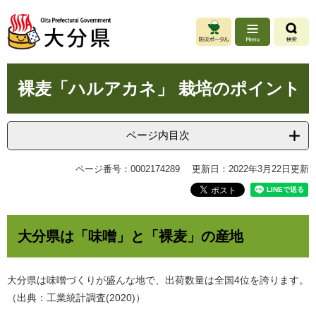
ペ
メ
ー
ニ
ジ
ュ
の
ー
先
を
本
頭
飛
裸麦「ハルアカネ」 栽培のポイント
文
で
ば
す
し
。
て
ページ内目次
本
文
ページ番号：0002174289
更新日：2022年3月22日更新
へ
大分県は「味噌」と「裸麦」の産地
大分県は味噌づくりが盛んな地で、出荷数量は全国4位を誇ります。
（出典：工業統計調査(2020)）