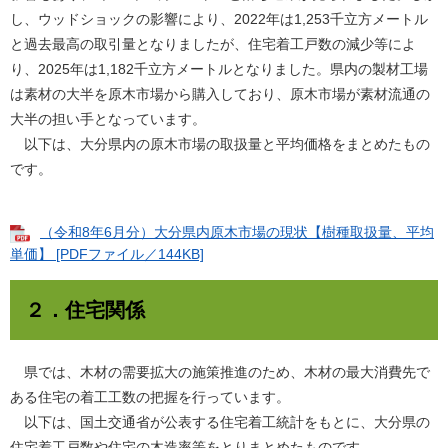
し、ウッドショックの影響により、2022年は1,253千立方メートル
と過去最高の取引量となりましたが、住宅着工戸数の減少等によ
り、2025年は1,182千立方メートルとなりました。県内の製材工場
は素材の大半を原木市場から購入しており、原木市場が素材流通の
大半の担い手となっています。
以下は、大分県内の原木市場の取扱量と平均価格をまとめたもの
です。
（令和8年6月分）大分県内原木市場の現状【樹種取扱量、平均
単価】 [PDFファイル／144KB]
２．住宅関係
県では、木材の需要拡大の施策推進のため、木材の最大消費先で
ある住宅の着工工数の把握を行っています。
以下は、国土交通省が公表する住宅着工統計をもとに、大分県の
住宅着工戸数や住宅の木造率等をとりまとめたものです。