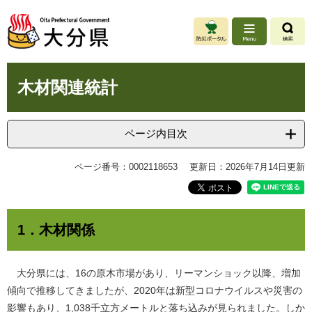
ペ
メ
ー
ニ
ジ
ュ
の
ー
先
を
本
頭
飛
木材関連統計
文
で
ば
す
し
。
て
ページ内目次
本
文
ページ番号：0002118653
更新日：2026年7月14日更新
へ
1．木材関係
大分県には、16の原木市場があり、リーマンショック以降、増加
傾向で推移してきましたが、2020年は新型コロナウイルスや災害の
影響もあり、1,038千立方メートルと落ち込みが見られました。しか