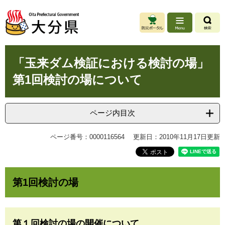
ペ
メ
ー
ニ
ジ
ュ
の
ー
先
を
本
頭
飛
「玉来ダム検証における検討の場」
文
で
ば
第1回検討の場について
す
し
。
て
本
文
ページ内目次
へ
ページ番号：0000116564
更新日：2010年11月17日更新
第1回検討の場
第１回検討の場の開催について