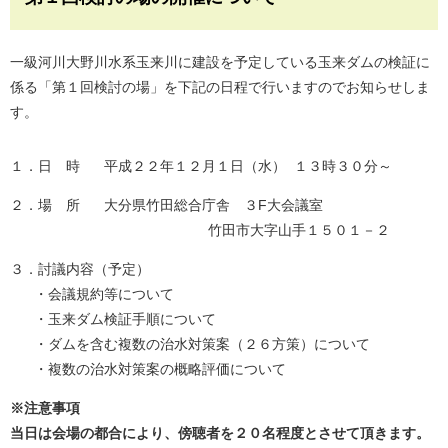
一級河川大野川水系玉来川に建設を予定している玉来ダムの検証に
係る「第１回検討の場」を下記の日程で行いますのでお知らせしま
す。
１．日 時 平成２２年１２月１日（水） １３時３０分～
２．場 所 大分県竹田総合庁舎 ３F大会議室
竹田市大字山手１５０１－２
３．討議内容（予定）
・会議規約等について
・玉来ダム検証手順について
・ダムを含む複数の治水対策案（２６方策）について
・複数の治水対策案の概略評価について
※注意事項
当日は会場の都合により、傍聴者を２０名程度とさせて頂きます。