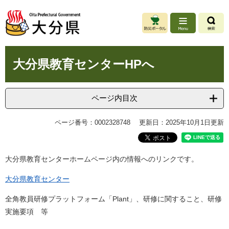
ペ
メ
ー
ニ
ジ
ュ
の
ー
先
を
本
頭
飛
大分県教育センターHPへ
文
で
ば
す
し
。
て
ページ内目次
本
文
ページ番号：0002328748
更新日：2025年10月1日更新
へ
大分県教育センターホームページ内の情報へのリンクです。
大分県教育センター
全角教員研修プラットフォーム「Plant」、研修に関すること、研修
実施要項 等