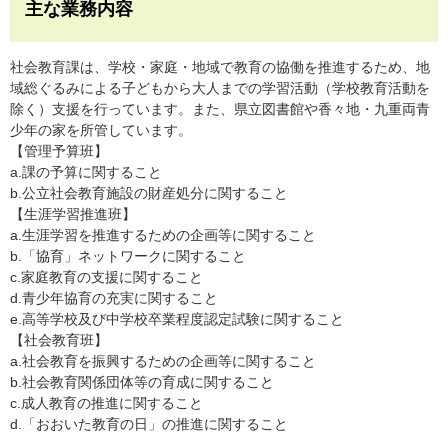
主な業務内容
社会教育課は、学校・家庭・地域で教育の協働を推進するため、地
域総ぐるみによる子どもから大人までの学習活動（学校教育活動を
除く）支援を行っています。また、県立図書館や香々地・九重両青
少年の家を所管しています。
【管理予算班】
a.課の予算に関すること
b.公立社会教育施設の財産処分に関すること
【生涯学習推進班】
a.生涯学習を推進するための企画等に関すること
b.「協育」ネットワークに関すること
c.家庭教育の支援に関すること
d.青少年協育の充実に関すること
e.高等学校及び中学校卒業程度認定試験に関すること
【社会教育班】
a.社会教育を振興するための企画等に関すること
b.社会教育関係団体等の育成に関すること
c.成人教育の推進に関すること
d.「おおいた教育の日」の推進に関すること