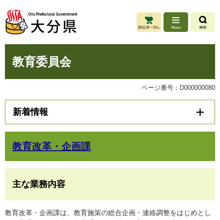
ペ
メ
ー
ニ
ジ
ュ
の
ー
先
を
本
頭
飛
教育委員会
文
で
ば
す
し
。
て
ページ番号：D000000080
本
文
新着情報
へ
教育改革・企画課
主な業務内容
教育改革・企画課は、教育施策の総合企画・連絡調整をはじめとし