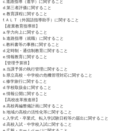
c.進路指導（進学）に関すること
d.第三者評価に関すること
e.教育課程に関すること
f.ＡＬＴ（外国語指導助手）に関すること
【産業教育指導班】
a.学力向上に関すること
b.進路指導（就職）に関すること
c.教科書等の事務に関すること
d.定時制・通信制教育に関すること
e.情報教育に関すること
【管理予算班】
a.当課予算の執行管理に関すること
b.県立高校・中学校の危機管理対応に関すること
c.修学旅行に関すること
d.学校取扱金に関すること
e.情報公開に関すること
【高校改革推進班】
a.高校再編整備計画に関すること
b.地域の高校の活性化等に関すること
c.入学式・卒業式、転入学試験日程等の届出に関すること
d.高校入試・中学校入試に関すること
e.広報・ホームページに関すること