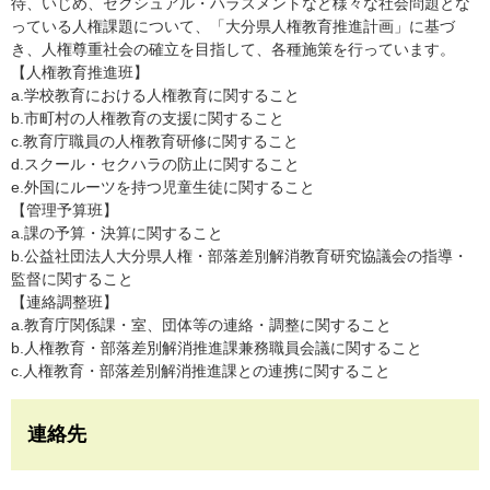
待、いじめ、セクシュアル・ハラスメントなど様々な社会問題とな
っている人権課題について、「大分県人権教育推進計画」に基づ
き、人権尊重社会の確立を目指して、各種施策を行っています。
【人権教育推進班】
a.学校教育における人権教育に関すること
b.市町村の人権教育の支援に関すること
c.教育庁職員の人権教育研修に関すること
d.スクール・セクハラの防止に関すること
e.外国にルーツを持つ児童生徒に関すること
【管理予算班】
a.課の予算・決算に関すること
b.公益社団法人大分県人権・部落差別解消教育研究協議会の指導・
監督に関すること
【連絡調整班】
a.教育庁関係課・室、団体等の連絡・調整に関すること
b.人権教育・部落差別解消推進課兼務職員会議に関すること
c.人権教育・部落差別解消推進課との連携に関すること
連絡先