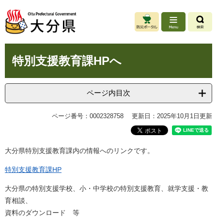
ペ
メ
ー
ニ
ジ
ュ
の
ー
先
を
本
頭
飛
特別支援教育課HPへ
文
で
ば
す
し
。
て
ページ内目次
本
文
ページ番号：0002328758
更新日：2025年10月1日更新
へ
大分県特別支援教育課内の情報へのリンクです。
特別支援教育課HP
大分県の特別支援学校、小・中学校の特別支援教育、就学支援・教
育相談、
​資料のダウンロード 等