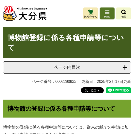
ペ
メ
ー
ニ
ジ
ュ
の
ー
先
を
本
頭
飛
博物館登録に係る各種申請等につい
文
で
ば
て
す
し
。
て
本
文
ページ内目次
へ
ページ番号：0002290833
更新日：2025年2月17日更新
博物館の登録に係る各種申請等について
博物館の登録に係る各種申請等については、従来の紙での申請に加