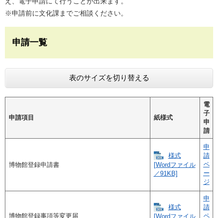
え、電子申請にて行うことが出来ます。
※申請前に文化課までご相談ください。
申請一覧
表のサイズを切り替える
電
子
申請項目
紙様式
申
請
申
様式
請
ペ
博物館登録申請書
[Wordファイル
ー
／91KB]
ジ
申
様式
請
博物館登録事項等変更届
ペ
[Wordファイル