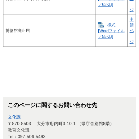
ー
／63KB]
ジ
申
様式
請
博物館廃止届
ペ
[Wordファイル
ー
／55KB]
ジ
このページに関するお問い合わせ先
文化課
〒870-8503
大分市府内町3-10-1 （県庁舎別館8階）
教育文化班
Tel：097-506-5493