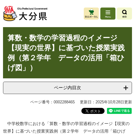
ペ
メ
ー
ニ
ジ
ュ
の
ー
先
を
本
頭
飛
算数・数学の学習過程のイメージ
文
で
ば
【現実の世界】に基づいた授業実践
す
し
。
て
例（第２学年 データの活用「箱ひ
本
げ図」）
文
へ
ページ内目次
ページ番号：0002288465
更新日：2025年10月28日更新
中学校数学における「算数・数学の学習過程のイメージ【現実の
世界】に基づいた授業実践例（第２学年 データの活用「箱ひげ