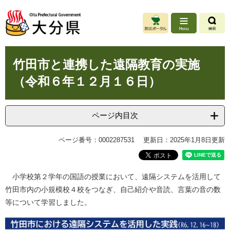
ペ
メ
ー
ニ
ジ
ュ
の
ー
先
を
本
頭
飛
竹田市と連携した遠隔教育の実施
文
で
ば
（令和６年１２月１６日）
す
し
。
て
本
文
ページ内目次
へ
ページ番号：0002287531
更新日：2025年1月8日更新
小学校第２学年の国語の授業において、遠隔システムを活用して
竹田市内の小規模校４校をつなぎ、自己紹介や音読、言葉の音の数
等について学習しました。