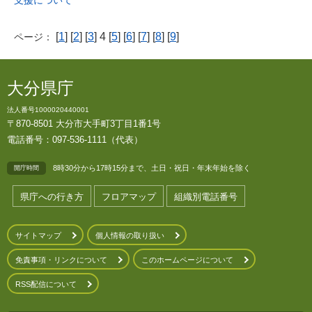
支援について
[
1
] [
2
] [
3
] 4 [
5
] [
6
] [
7
] [
8
] [
9
]
ページ：
大分県庁
法人番号1000020440001
〒870-8501 大分市大手町3丁目1番1号
電話番号：097-536-1111（代表）
8時30分から17時15分まで、土日・祝日・年末年始を除く
開庁時間
県庁への行き方
フロアマップ
組織別電話番号
サイトマップ
個人情報の取り扱い
免責事項・リンクについて
このホームページについて
RSS配信について