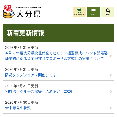
ペ
メ
ー
ニ
ジ
ュ
の
ー
先
を
本
頭
飛
新着更新情報
文
で
ば
す
し
。
て
2026年7月31日更新
本
令和８年度大分県次世代空モビリティ機運醸成イベント開催委
文
託業務に係る提案競技（プロポーザル方式）の実施について
へ
2026年7月31日更新
防災グッズフェアを開催します！
2026年7月31日更新
別府港 クルーズ船等 入港予定 2026
2026年7月30日更新
食中毒発生状況