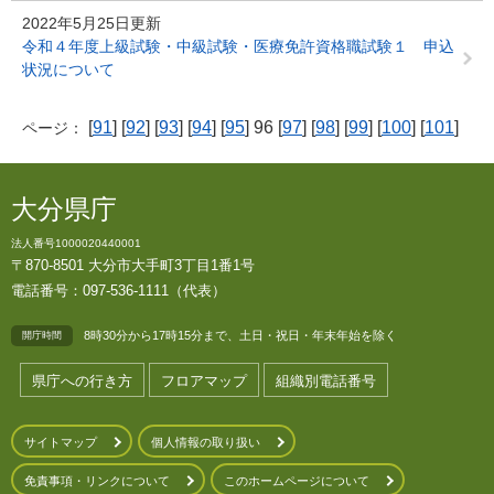
2022年5月25日更新
令和４年度上級試験・中級試験・医療免許資格職試験１ 申込
状況について
[
91
] [
92
] [
93
] [
94
] [
95
] 96 [
97
] [
98
] [
99
] [
100
] [
101
]
ページ：
大分県庁
法人番号1000020440001
〒870-8501 大分市大手町3丁目1番1号
電話番号：097-536-1111（代表）
8時30分から17時15分まで、土日・祝日・年末年始を除く
開庁時間
県庁への行き方
フロアマップ
組織別電話番号
サイトマップ
個人情報の取り扱い
免責事項・リンクについて
このホームページについて