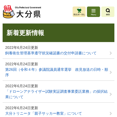
ペ
メ
ー
ニ
ジ
ュ
の
ー
先
を
本
頭
飛
新着更新情報
文
で
ば
す
し
。
て
2022年6月24日更新
本
飼養衛生管理基準遵守状況確認書の交付申請書について
文
へ
2022年6月24日更新
第26回（令和４年）参議院議員通常選挙 政見放送の日時・順
序
2022年6月24日更新
「ドローンアナライザー試験実証調査事業委託業務」の採択結
果について
2022年6月24日更新
大分トリニータ「親子サッカー教室」について