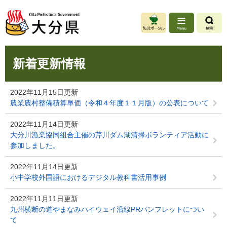
ペ
メ
ー
ニ
ジ
ュ
の
ー
先
を
本
頭
飛
新着更新情報
文
で
ば
す
し
。
て
2022年11月15日更新
本
農業農村整備積算単価（令和４年度１１月版）の公表について
文
へ
2022年11月14日更新
大分川漁業協同組合主催の芹川ダム湖清掃ボランティア活動に
参加しました。
2022年11月14日更新
小中学校外国語におけるデジタル教科書活用事例
2022年11月11日更新
九州横断の道やまなみハイウェイ沿線PRパンフレットについ
て