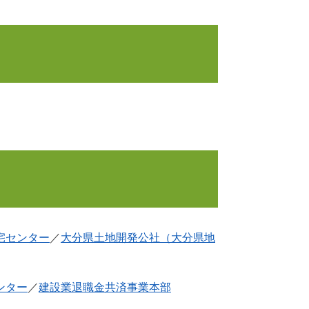
宅センター
／
大分県土地開発公社（大分県地
ンター
／
建設業退職金共済事業本部