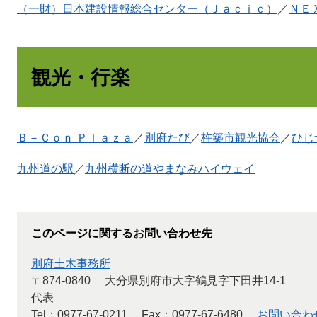
（一財）日本建設情報総合センター（Ｊａｃｉｃ）
／
ＮＥ
観光・行楽
Ｂ－Ｃｏｎ Ｐｌａｚａ
／
別府たび
／
杵築市観光協会
／
ひじ
九州道の駅
／
九州横断の道やまなみハイウェイ
このページに関するお問い合わせ先
別府土木事務所
〒874-0840
大分県別府市大字鶴見字下田井14-1
代表
Tel：0977-67-0211
Fax：0977-67-6480
お問い合わ