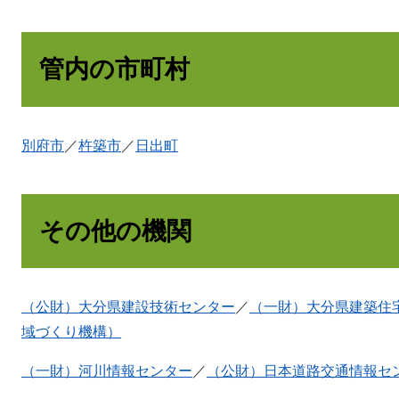
管内の市町村
別府市
／
杵築市
／
日出町
その他の機関
（公財）大分県建設技術センター
／
（一財）大分県建築住
域づくり機構）
（一財）河川情報センター
／
（公財）日本道路交通情報セ