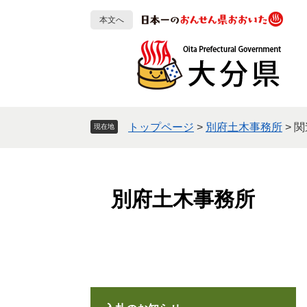
ペ
メ
本文へ
ー
ニ
ジ
ュ
の
ー
先
を
頭
飛
で
ば
す
し
トップページ
>
別府土木事務所
>
関
現在地
。
て
本
文
へ
別府土木事務所