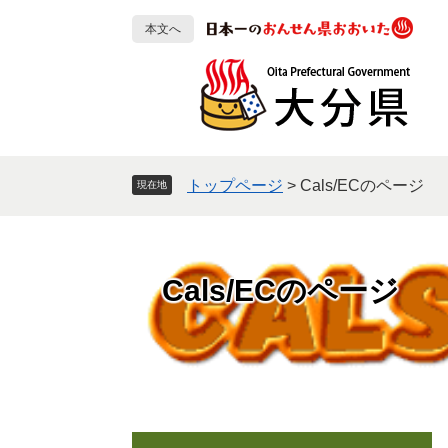
ペ
メ
本文へ
ー
ニ
ジ
ュ
の
ー
先
を
頭
飛
で
ば
す
し
トップページ
>
Cals/ECのページ
現在地
。
て
本
文
へ
Cals/ECのページ