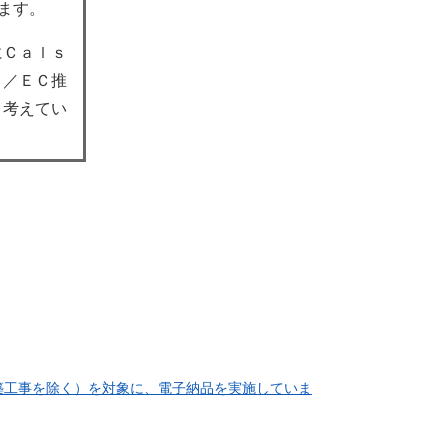
います。
にＣａｌｓ
ｓ／ＥＣ推
と考えてい
築工事を除く）を対象に、電子納品を実施していま