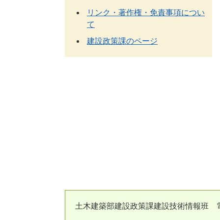
リンク・著作権・免責事項につい
て
建設政策課のページ
土木建築部建設政策課建設技術情報班 電話：097-506-455