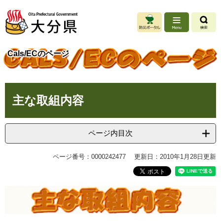
ペ
メ
ー
ニ
ジ
ュ
の
ー
先
を
Cals/ECのページ
頭
飛
で
ば
す
し
本
。
て
主な取組内容
文
本
文
へ
ページ内目次
ページ番号：0000242477
更新日：2010年1月28日更新