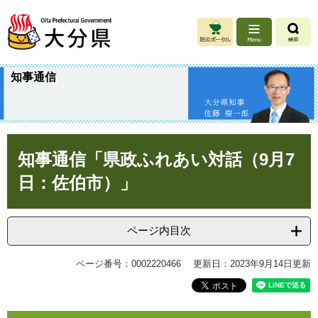
ペ
メ
ー
ニ
ジ
ュ
の
ー
先
を
知事通信
頭
飛
で
ば
す
し
。
て
本
本
知事通信「県政ふれあい対話（9月7
文
文
へ
日：佐伯市）」
ページ内目次
ページ番号：0002220466
更新日：2023年9月14日更新