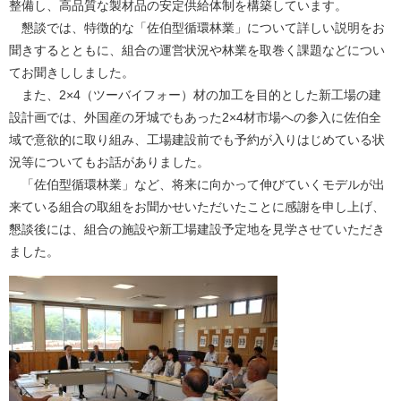
整備し、高品質な製材品の安定供給体制を構築しています。
懇談では、特徴的な「佐伯型循環林業」について詳しい説明をお
聞きするとともに、組合の運営状況や林業を取巻く課題などについ
てお聞きししました。
また、2×4（ツーバイフォー）材の加工を目的とした新工場の建
設計画では、外国産の牙城でもあった2×4材市場への参入に佐伯全
域で意欲的に取り組み、工場建設前でも予約が入りはじめている状
況等についてもお話がありました。
「佐伯型循環林業」など、将来に向かって伸びていくモデルが出
来ている組合の取組をお聞かせいただいたことに感謝を申し上げ、
懇談後には、組合の施設や新工場建設予定地を見学させていただき
ました。