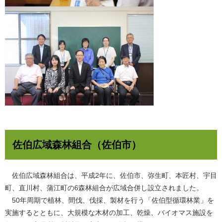
佐伯広域森林組合（佐伯市）
佐伯広域森林組合は、平成2年に、佐伯市、弥生町、本匠村、宇目
町、直川村、蒲江町の6森林組合が広域合併し設立されました。
50年周期で植林、間伐、伐採、製材を行う「佐伯型循環林業」を
実施するとともに、大規模な木材の加工、乾燥、バイオマス施設を