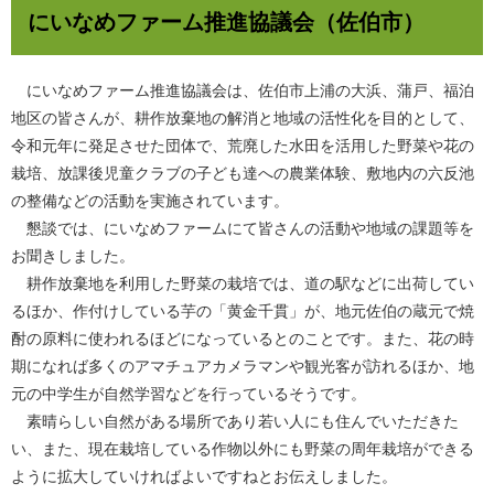
にいなめファーム推進協議会（佐伯市）
にいなめファーム推進協議会は、佐伯市上浦の大浜、蒲戸、福泊
地区の皆さんが、耕作放棄地の解消と地域の活性化を目的として、
令和元年に発足させた団体で、荒廃した水田を活用した野菜や花の
栽培、放課後児童クラブの子ども達への農業体験、敷地内の六反池
の整備などの活動を実施されています。
懇談では、にいなめファームにて皆さんの活動や地域の課題等を
お聞きしました。
耕作放棄地を利用した野菜の栽培では、道の駅などに出荷してい
るほか、作付けしている芋の「黄金千貫」が、地元佐伯の蔵元で焼
酎の原料に使われるほどになっているとのことです。また、花の時
期になれば多くのアマチュアカメラマンや観光客が訪れるほか、地
元の中学生が自然学習などを行っているそうです。
素晴らしい自然がある場所であり若い人にも住んでいただきた
い、また、現在栽培している作物以外にも野菜の周年栽培ができる
ように拡大していければよいですねとお伝えしました。