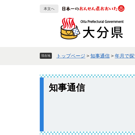
ペ
メ
本文へ
ー
ニ
ジ
ュ
の
ー
先
を
頭
飛
で
ば
す
し
トップページ
>
知事通信
>
年月で探
現在地
。
て
本
文
へ
知事通信