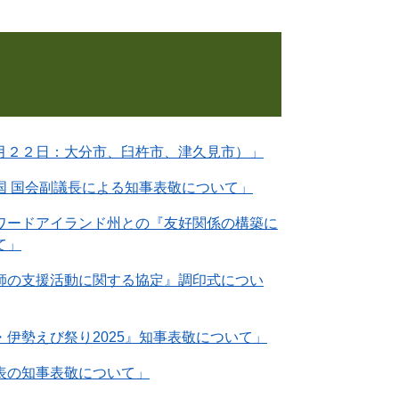
月２２日：大分市、臼杵市、津久見市）」
国 国会副議長による知事表敬について」
ワードアイランド州との『友好関係の構築に
て」
師の支援活動に関する協定』調印式につい
伊勢えび祭り2025』知事表敬について」
表の知事表敬について」