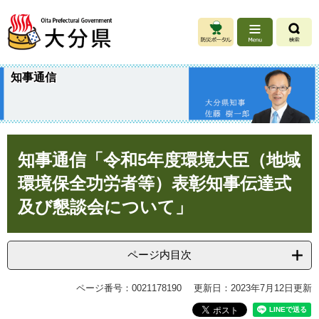
ペ
メ
ー
ニ
ジ
ュ
の
ー
先
を
知事通信
頭
飛
で
ば
す
し
。
て
本
本
知事通信「令和5年度環境大臣（地域
文
文
へ
環境保全功労者等）表彰知事伝達式
及び懇談会について」
ページ内目次
ページ番号：0021178190
更新日：2023年7月12日更新