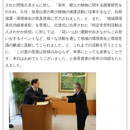
された阿孫久見さんに対し、「長年、郷土の植物に関する調査研究を
行われ、久住・祖母山系の希少植物の保護活動に従事するなど、自然
保護・環境保全の普及啓発に尽力されました」と、また、「地域環境
美化功績者表彰」を受賞し、伝達式に出席された『特定非営利活動法
人さわやか佐伯』に対しては、「花いっぱい運動や歩きながらごみ拾
いをするイベントなど、様々な活動を通して地域の環境美化と環境意
識の醸成に貢献してこられました」と、これまでの活動を労うととも
に、「この度の受賞は皆様のみならず、本県にとっても栄誉なことで
す。本日はおめでとうございました」と各受賞者の長年の功績をたた
えました。