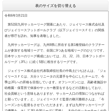
表のサイズを切り替える
令和6年3月21日
第52回九州サッカーリーグ開幕にあたり、ジェイリース株式会社及
びジェイリースフットボールクラブ（以下ジェイリースＦＣ）の関係
者が県庁を訪れ、知事を表敬しました。
九州サッカーリーグは、九州8県に所在する第1種登録のクラブチー
ムが参加する地域リーグで、全国に9つある地域リーグのひとつです。
日本サッカーのリーグ構成においては、J1、J2、J3、日本フットボー
ルリーグ（JFL）に続く5部に相当するリーグです。
ジェイリース株式会社代表取締役社長の中島土(つち)さんは、「ジェ
イリースＦＣは、大分トリニータの元選手を中心にしたチームで、今
季はJFLへの昇格を目指しています。オフシーズンには、高齢者施設や
幼稚園・保育所で体操やサッカー教室をするなどの活動をしており、
社会貢献という意味もありますが、サッカー人口の増加につながれば
と願っています」と、ジェイリースＦＣ監督の柳川雅樹さんは、「今
シーズンから監督をさせていただきます。まずは九州サッカーリーグ
で優勝を、そしてJFL全国リーグに昇格し、大分のサッカーチームが全