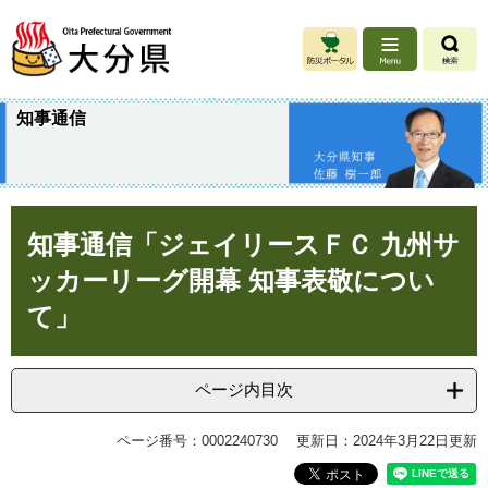
ペ
メ
ー
ニ
ジ
ュ
の
ー
先
を
知事通信
頭
飛
で
ば
す
し
。
て
本
本
知事通信「ジェイリースＦＣ 九州サ
文
文
へ
ッカーリーグ開幕 知事表敬につい
て」
ページ内目次
ページ番号：0002240730
更新日：2024年3月22日更新