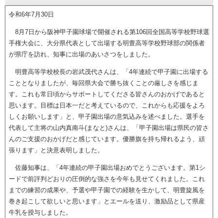
令和6年7月30日
8月7日から阪神甲子園球場で開催される第106回全国高等学校野球選
手権大会に、大分県代表として出場する明豊高等学校野球部の関係者
が県庁を訪れ、知事に出場のあいさつをしました。
明豊高等学校校長の岩武茂代さんは、「4年連続で甲子園に出場する
こととなりましたが、毎回県大会で勝ち抜くことの厳しさを感じま
す。これも常日頃からサポートしてくださる皆さんのおかげであると
思います。目標は日本一だと考えているので、これからも応援をよろ
しくお願いします」と、甲子園出場の意気込みを述べました。選手を
代表して主将の山内真南斗(まなと)さんは、「甲子園出場は県民の皆さ
んのご支援のおかげだと感じています。優勝旗を持ち帰れるよう、頑
張ります」と決意表明しました。
佐藤知事は、「4年連続の甲子園出場おめでとうございます。第1シ
ードで前評判どおりの圧倒的な強さを今年も見せてくれました。これ
までの練習の成果や、予選や甲子園での経験を生かして、明豊旋風を
巻き起こして欲しいと思います」とエールを送り、激励品として県産
牛乳を授与しました。