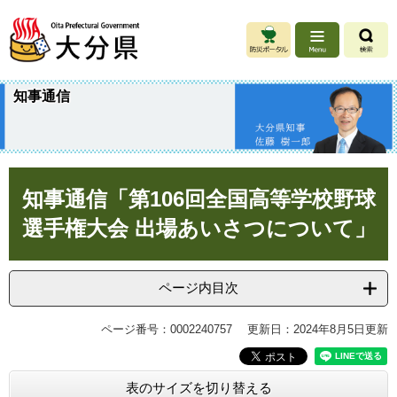
ペ
メ
ー
ニ
ジ
ュ
の
ー
先
を
知事通信
頭
飛
で
ば
す
し
。
て
本
本
知事通信「第106回全国高等学校野球
文
文
へ
選手権大会 出場あいさつについて」
ページ内目次
ページ番号：0002240757
更新日：2024年8月5日更新
表のサイズを切り替える