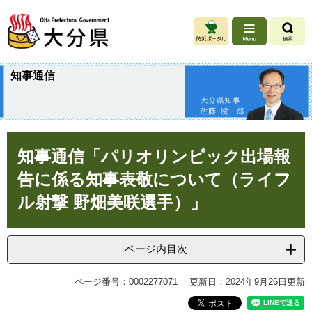
ペ
メ
ー
ニ
ジ
ュ
の
ー
先
を
知事通信
頭
飛
で
ば
す
し
。
て
本
本
知事通信「パリオリンピック出場報
文
文
へ
告に係る知事表敬について（ライフ
ル射撃 野畑美咲選手）」
ページ内目次
ページ番号：0002277071
更新日：2024年9月26日更新