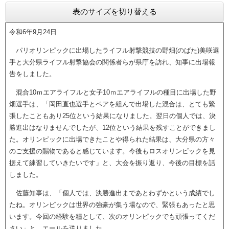
表のサイズを切り替える
令和6年9月24日
パリオリンピックに出場したライフル射撃競技の野畑(のばた)美咲選
手と大分県ライフル射撃協会の関係者らが県庁を訪れ、知事に出場報
告をしました。
混合10ｍエアライフルと女子10ｍエアライフルの種目に出場した野
畑選手は、「岡田直也選手とペアを組んで出場した混合は、とても緊
張したこともあり25位という結果になりました。翌日の個人では、決
勝進出はなりませんでしたが、12位という結果を残すことができまし
た。オリンピックに出場できたことや得られた結果は、大分県の方々
のご支援の賜物であると感じています。今後もロスオリンピックを見
据えて練習していきたいです」と、大会を振り返り、今後の目標を話
しました。
佐藤知事は、「個人では、決勝進出まであとわずかという成績でし
たね。オリンピックは世界の強豪が集う場なので、緊張もあったと思
います。今回の経験を糧として、次のオリンピックでも頑張ってくだ
さい」と、エールを送りました。