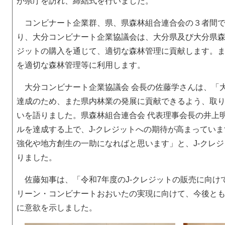
が県庁を訪れ、締結式を行いました。
コンビナート企業群、県、県森林組合連合会の３者間で
り、大分コンビナート企業協議会は、大分県及び大分県森林
ジットの購入を通じて、適切な森林管理に貢献します。
を適切な森林管理等に利用します。
大分コンビナート企業協議会 会長の佐藤学さんは、「
達成のため、また県内林業の発展に貢献できるよう、取
いを語りました。県森林組合連合会 代表理事会長の井上明
ルを達成する上で、J-クレジットへの期待が高まってい
強化や地方創生の一助になればと思います」と、J-クレ
りました。
佐藤知事は、「令和7年度のJ-クレジットの販売に向け
リーン・コンビナートおおいたの実現に向けて、今後と
に意欲を示しました。