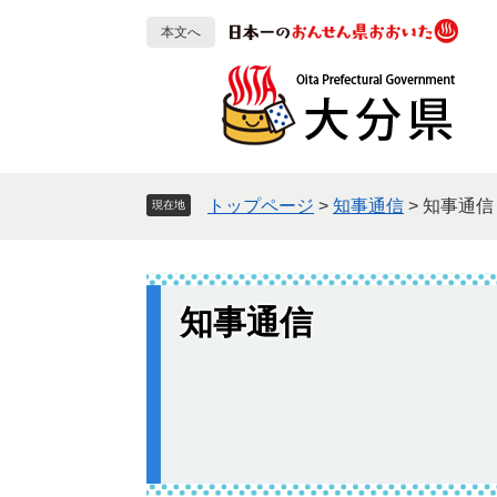
ペ
メ
本文へ
ー
ニ
ジ
ュ
の
ー
先
を
頭
飛
で
ば
す
し
トップページ
>
知事通信
>
知事通信
現在地
。
て
本
文
へ
知事通信