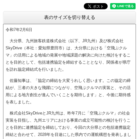
表のサイズを切り替える
令和7年2月6日
大分県、九州旅客鉄道株式会社（以下、JR九州）及び株式会社
SkyDrive（本社：愛知県豊田市）は、大分県における「空飛ぶクル
マ」の活用による地域の発展や地域課題の解決に向けた検討をするこ
とを目的として、包括連携協定を締結することとなり、関係者が県庁
を訪れ協定締結式を行いました。
佐藤知事は、「協定の締結を大変うれしく思います。この協定の締
結が、三者の大きな飛躍につながり、空飛ぶクルマの実装と、その活
用による地方創生が進んでいくことを期待します」と、今後に期待感
を表しました。
株式会社SkyDriveとJR九州は、昨年7月に「空飛ぶクルマ」の社会
実装を目指し、九州エリアにおける事業の成立可能性の検討を行うこ
とを目的に連携協定を締結しており、今回の大分県との包括連携協定
締結と合わせて、2028年を目途にした県内での運航構想を発表しまし