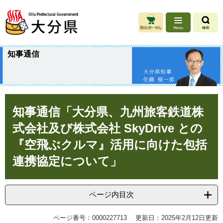
ペ
メ
ー
ニ
ジ
ュ
の
ー
先
を
知事通信
頭
飛
で
ば
す
し
。
て
本
本
知事通信「大分県、九州旅客鉄道株
文
文
へ
式会社及び株式会社 SkyDrive との
『空飛ぶクルマ』活用に向けた包括
連携協定について」
ページ内目次
ページ番号：0000227713
更新日：2025年2月12日更新