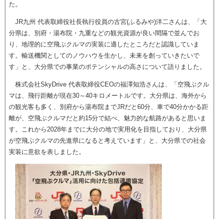
た。
JR九州 代表取締役社長執行役員の古宮(ふるみや)洋二さんは、「大
分県は、別府・湯布院・九重などの観光資源が良い間隔で並んでお
り、地理的に空飛ぶクルマの実装に適したところだと認識していま
す。輸送機関としてのノウハウを生かし、未来を創っていきたいで
す」と、大分県での事業のポテンシャルの高さについて語りました。
株式会社SkyDrive 代表取締役CEOの福澤知浩さんは、「空飛ぶクル
マは、飛行距離が現在30～40キロメートルです。大分県は、海外から
の観光客も多く、別府から湯布院までJRだと60分、車で40分かかる距
離が、空飛ぶクルマだと約15分で結べ、魅力的な航路があると思いま
す。これから2028年までに大分の地で実用化を目指しており、大分県
が空飛ぶクルマの先進県になると考えています」と、大分県での社会
実装に意欲を表しました。