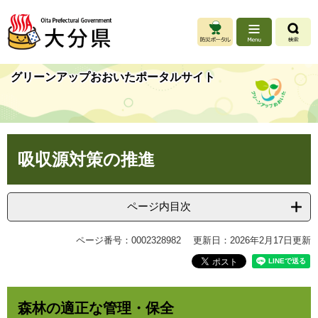
ペ
メ
ー
ニ
ジ
ュ
の
ー
先
を
グリーンアップおおいたポータルサイト
頭
飛
で
ば
す
し
。
て
本
本
吸収源対策の推進
文
文
へ
ページ内目次
ページ番号：0002328982
更新日：2026年2月17日更新
森林の適正な管理・保全