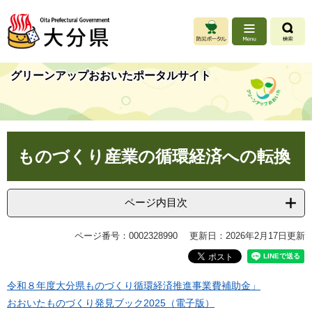
ペ
メ
ー
ニ
ジ
ュ
の
ー
先
を
グリーンアップおおいたポータルサイト
頭
飛
で
ば
す
し
。
て
本
本
ものづくり産業の循環経済への転換
文
文
へ
ページ内目次
ページ番号：0002328990
更新日：2026年2月17日更新
令和８年度大分県ものづくり循環経済推進事業費補助金」
おおいたものづくり発見ブック2025（電子版）