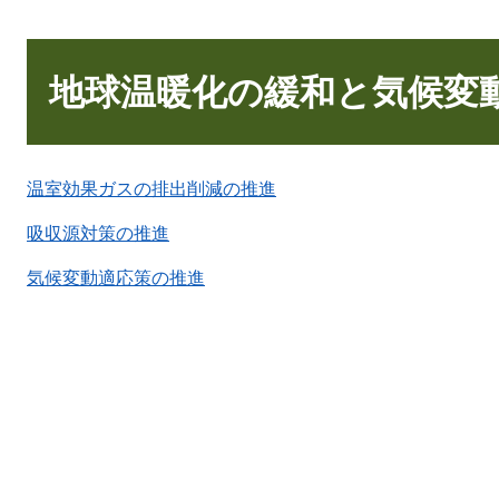
本
文
地球温暖化の緩和と気候変
温室効果ガスの排出削減の推進
吸収源対策の推進
気候変動適応策の推進