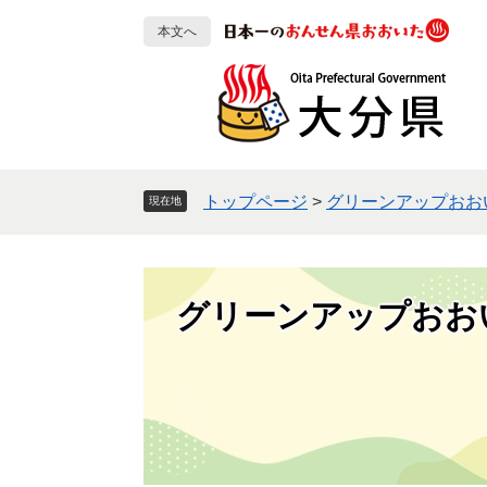
ペ
メ
本文へ
ー
ニ
ジ
ュ
の
ー
先
を
頭
飛
で
ば
す
し
トップページ
>
グリーンアップおお
現在地
。
て
本
文
へ
グリーンアップおお