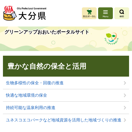
ペ
メ
ー
ニ
ジ
ュ
の
ー
先
を
グリーンアップおおいたポータルサイト
頭
飛
で
ば
す
し
。
て
本
本
豊かな自然の保全と活用
文
文
へ
生物多様性の保全・回復の推進
快適な地域環境の保全
持続可能な温泉利用の推進
ユネスコエコパークなど地域資源を活用した地域づくりの推進