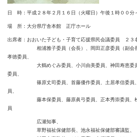
日 時：平成２８年２月１６日（火曜日）午後１時００分
場 所：大分県庁舎本館 正庁ホール
出席者：おおいた子ども・子育て応援県民会議委員 ２３
相浦雅子委員（会長）、岡田正彦委員（副会長）、
孝徳委員、
大鶴めぐみ委員、小川由美委員、神田寿恵委員、衣
委員、
篠原丈司委員、首藤優作委員、土居孝信委員、橋本
員、
藤本保委員、藤原眞弓委員、正本秀崇委員、松田絵
員
広瀬知事、
草野福祉保健部長、池永福祉保健部審議監、