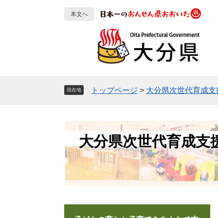
ペ
メ
本文へ
ー
ニ
ジ
ュ
の
ー
先
を
頭
飛
で
ば
す
し
トップページ
>
大分県次世代育成支
現在地
。
て
本
文
へ
大分県次世代育成支