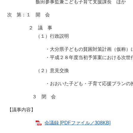
飯田参事監兼こども子育て支援課長 ほか
次 第：１ 開 会
２ 議 事
（１）行政説明
・大分県子どもの貧困対策計画（仮称）に
・平成２８年度当初予算案における次世代育成
（２）意見交換
・おおいた子ども・子育て応援プランの推
３ 閉 会
【議事内容】
会議録 [PDFファイル／308KB]