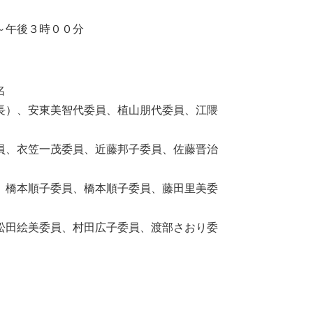
～午後３時００分
名
安東美智代委員、植山朋代委員、江隈
笠一茂委員、近藤邦子委員、佐藤晋治
順子委員、橋本順子委員、藤田里美委
美委員、村田広子委員、渡部さおり委