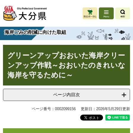
ペ
メ
ー
ニ
ジ
ュ
の
ー
先
を
海岸ごみの削減に向けた取組
頭
飛
で
ば
す
し
本
。
て
グリーンアップおおいた海岸クリー
文
本
ンアップ作戦～おおいたのきれいな
文
へ
海岸を守るために～
ページ内目次
ページ番号：0002099156
更新日：2026年5月29日更新