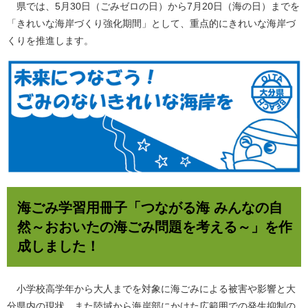
県では、5月30日（ごみゼロの日）から7月20日（海の日）までを
「きれいな海岸づくり強化期間」として、重点的にきれいな海岸づ
くりを推進します。
海ごみ学習用冊子「つながる海 みんなの自
然～おおいたの海ごみ問題を考える～」を作
成しました！
小学校高学年から大人までを対象に海ごみによる被害や影響と大
分県内の現状、また陸域から海岸部にかけた広範囲での発生抑制の