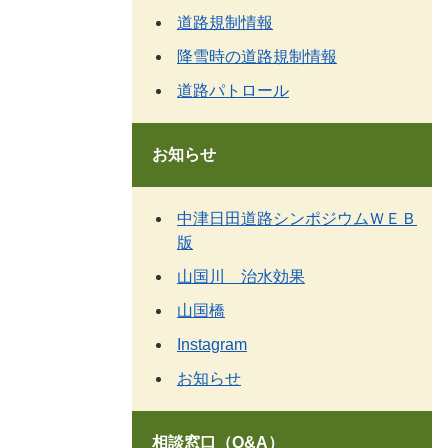
道路規制情報
降雪時の道路規制情報
道路パトロール
お知らせ
中津日田道路シンポジウムＷＥＢ
版
山国川 治水効果
山国橋
Instagram
お知らせ
相談窓口（Q&A）