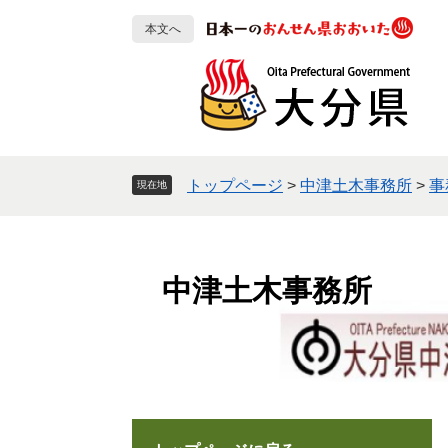
ペ
メ
本文へ
ー
ニ
ジ
ュ
の
ー
先
を
頭
飛
で
ば
す
し
トップページ
>
中津土木事務所
>
事
現在地
。
て
本
文
へ
中津土木事務所