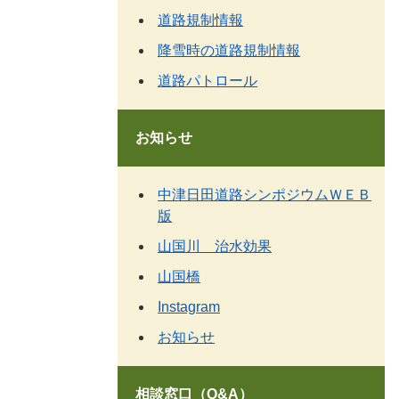
道路規制情報
降雪時の道路規制情報
道路パトロール
お知らせ
中津日田道路シンポジウムＷＥＢ
版
山国川 治水効果
山国橋
Instagram
お知らせ
相談窓口（Q&A）