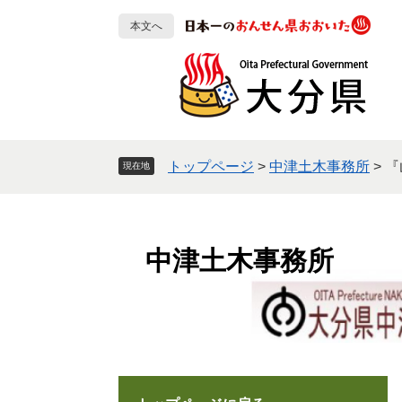
ペ
メ
本文へ
ー
ニ
ジ
ュ
の
ー
先
を
頭
飛
で
ば
す
し
トップページ
>
中津土木事務所
>
『
現在地
。
て
本
文
へ
中津土木事務所