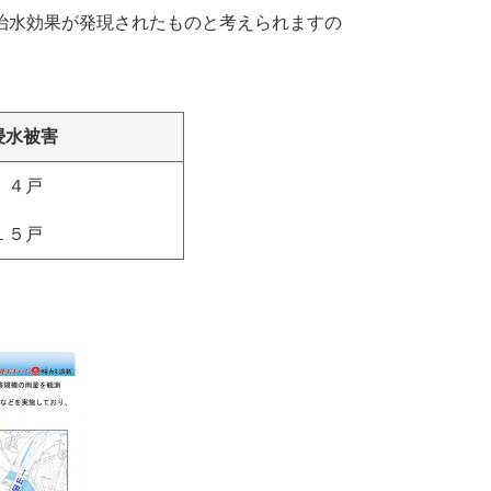
治水効果が発現されたものと考えられますの
浸水被害
４戸
１５戸