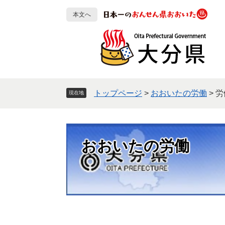
ペ
メ
本文へ
ー
ニ
ジ
ュ
の
ー
先
を
頭
飛
で
ば
す
し
トップページ
>
おおいたの労働
>
労
現在地
。
て
本
文
へ
おおいたの労働