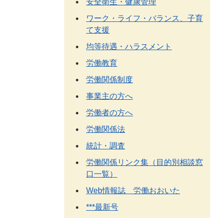
安全衛生・健康管理
ワーク・ライフ・バランス、子育
て支援
均等待遇・ハラスメント
労働教育
労働関係制度
事業主の方へ
労働者の方へ
労働関係法
統計・調査
労働関係リンク集（目的別相談窓
口一覧）
Web情報誌 労働おおいた
***最新号