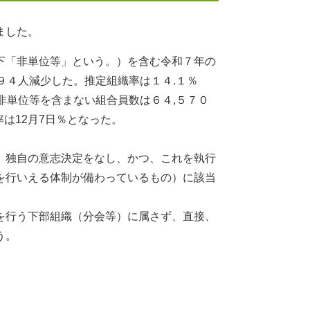
ました。
下「非単位等」という。）を含む令和７年の
４９４人減少した。推定組織率は１４.１％
、非単位等を含まない組合員数は６４,５７０
率は12月7日％となった。
、独自の意志決定をなし、かつ、これを執行
を行いえる体制が備わっているもの）に該当
を行う下部組織（分会等）に属さず、直接、
う。