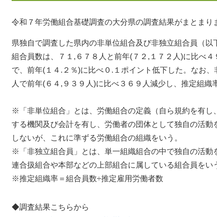
令和７年労働組合基礎調査の大分県の調査結果がまとまり
県独自で調査した県内の非単位組合及び非独立組合員（以
組合員数は、７１,６７８人と前年(７２,１７２人)に比べ
で、前年(１４.２％)に比べ０.１ポイント低下した。なお
人で前年(６４,９３９人)に比べ３６９人減少し、推定組織
※「非単位組合」とは、労働組合の定義（自ら規約を有し
する機関及び会計を有し、労働者の団体として独自の活動
しないが、これに準ずる労働組合の組織をいう。
※「非独立組合員」とは、単一組織組合の中で独自の活動
連合扱組合や本部などの上部組合に属している組合員をい
※推定組織率＝組合員数÷推定雇用労働者数
◆調査結果こちらから